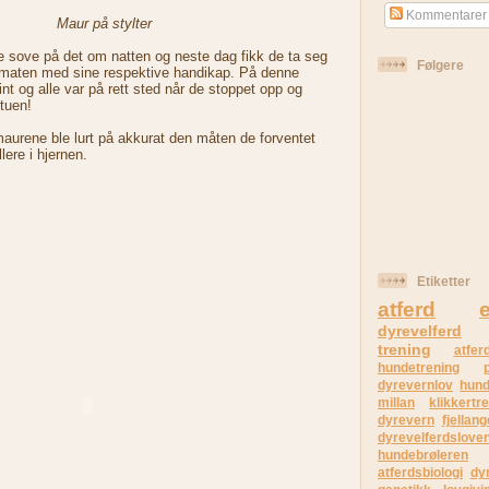
Kommentarer
Maur på stylter
e sove på det om natten og neste dag fikk de ta seg
Følgere
 maten med sine respektive handikap. På denne
fint og alle var på rett sted når de stoppet opp og
tuen!
aurene ble lurt på akkurat den måten de forventet
lere i hjernen.
Etiketter
atferd
e
dyrevelferd
trening
atfer
hundetrening
dyrevernlov
hund
millan
klikkertr
dyrevern
fjellang
dyrevelferdslove
hundebrøleren
atferdsbiologi
dy