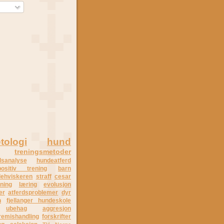
tologi
hund
treningsmetoder
dsanalyse
hundeatferd
positiv trening
barn
ehviskeren
straff
cesar
ening
læring
evolusjon
er
atferdsproblemer
dyr
n
fjellanger hundeskole
ubehag
aggresjon
remishandling
forskrifter