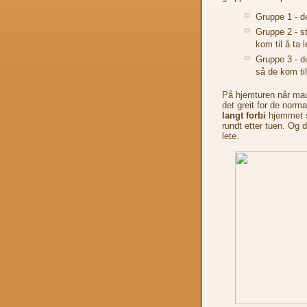
Gruppe 1 - d
Gruppe 2 - st
kom til å ta 
Gruppe 3 - de
så de kom til
På hjemturen når maur
det greit for de nor
langt forbi
hjemmet s
rundt etter tuen. Og
lete.