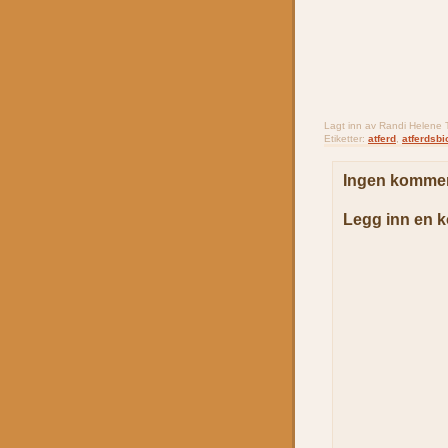
Lagt inn av
Randi Helene T
Etiketter:
atferd
,
atferdsbi
Ingen kommen
Legg inn en 