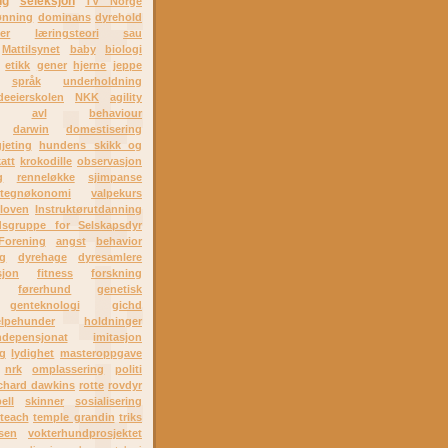
ng
seleksjon
TV Norge
ønning
dominans
dyrehold
er
læringsteori
sau
Mattilsynet
baby
biologi
etikk
gener
hjerne
jeppe
språk
underholdning
eeierskolen
NKK
agility
avl
behaviour
darwin
domestisering
jeting
hundens skikk og
att
krokodille
observasjon
g
renneløkke
sjimpanse
tegnøkonomi
valpekurs
loven
Instruktørutdanning
dsgruppe for Selskapsdyr
Forening
angst
behavior
g
dyrehage
dyresamlere
sjon
fitness
forskning
førerhund
genetisk
genteknologi
gichd
elpehunder
holdninger
depensjonat
imitasjon
ng
lydighet
masteroppgave
nrk
omplassering
politi
ichard dawkins
rotte
rovdyr
ell
skinner
sosialisering
teach
temple grandin
triks
sen
vokterhundprosjektet