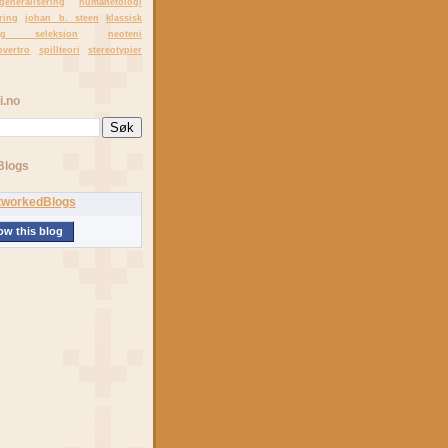
generalisering
humanetologi
ring
johan b. steen
klassisk
tig seleksjon
neoteni
overtro
spillteori
stereotypier
i.no
Blogs
ow this blog