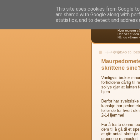
This site uses cookies from Google to 
are shared with Google along with per
etolo
statistics, and to detect and address 
Hver morgen våk
Den vet at den m
Når du våkner, 
ONSDAG 30. DE
Maurpedometer
skrittene sine
Vanligvis bruker maur
forholdene dårlig til r
sollys gjør at lukten
hjem.
Derfor har sveitsisk
kanskje har pedometere
teller de for hvert sk
2-1-Hjemme!
For å teste denne teo
dem til å gå til et sp
et gitt antall skritt 
gruppene manipulert.