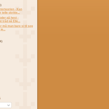
3)
erteorien - Kan
telle skritte...
der på hest -
 tråd på Elle...
r må man bare si til seg
je...
(4)
å