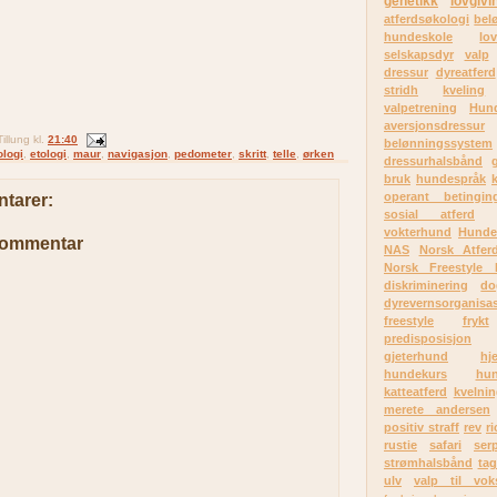
genetikk
lovgivi
atferdsøkologi
bel
hundeskole
lov
selskapsdyr
valp
dressur
dyreatferd
stridh
kveling
valpetrening
Hund
aversjonsdressur
illung
kl.
21:40
belønningssystem
ologi
,
etologi
,
maur
,
navigasjon
,
pedometer
,
skritt
,
telle
,
ørken
dressurhalsbånd
g
bruk
hundespråk
k
operant betingin
tarer:
sosial atferd
vokterhund
Hunde
kommentar
NAS
Norsk Atfer
Norsk Freestyle 
diskriminering
do
dyrevernsorganisa
freestyle
frykt
predisposisjon
gjeterhund
hj
hundekurs
hun
katteatferd
kvelni
merete andersen
positiv straff
rev
r
rustie
safari
serp
strømhalsbånd
tag
ulv
valp til vok