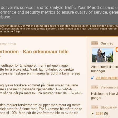
deliver its services and to analyze traffic. Your IP address and 
formance and security metrics to ensure quality of service, gen
gi.no
abuse.
ner en gaselle. Den vet at den må løpe raskere enn den raskeste løven, ellers blir den drept. H
å løpe raskere enn den langsomste gasellen, ellers vil den sulte i hjel. Det spiller ingen rolle om 
er det bare å løpe.
Om meg
SEMBER 2009
teorien - Kan ørkenmaur telle
?
 duftspor for å navigere, men i ørkenen ligger
Atferdsnerd til bein
ette for å bruke lukt. Vind, lav fuktighet og direkte
hundegal.
 forsvinner raskere enn mauren får tid til å komme seg
Vis hele profil
e og tyske forskere kommet på idéen om at maurene
Visdomsor
 i spesielt tilpassede hjerneceller. 1-2-3-4-5-6....
ritt når de går på matsøk. På returen teller de ...6-5-4-3-
Hvis logring ikke v
ganger.
rien merket forskerne tre grupper med maur og trente
Bloggarkiv
esielt sted for å finne mat. For å komme hit måtte de ta
(la oss si 100). Men når de var fremme ble to av de tre
►
2010
(5)