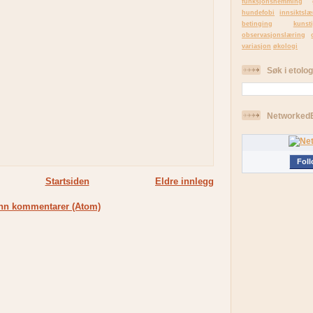
funksjonshemming
hundefobi
innsiktslæ
betinging
kuns
observasjonslæring
variasjon
økologi
Søk i etolog
Networked
Foll
Startsiden
Eldre innlegg
nn kommentarer (Atom)