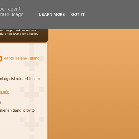
user-agent
erate usage
LEARN MORE
GOT IT
ver morgen våkner en løve.
du er en løve eller gaselle.
Randi Helene Tillung
et og sist referert til som
en min
d
irker én gang, prøv to