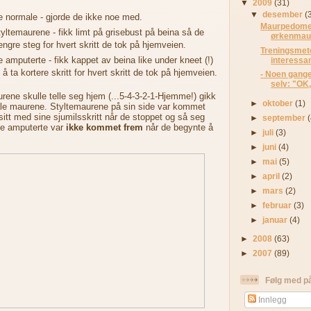
▼
2009
(31)
▼
desember
(
e normale - gjorde de ikke noe med.
Maurpedomet
yltemaurene - fikk limt på grisebust på beina så de
ørkenmaur 
lengre steg for hvert skritt de tok på hjemveien.
Treningsmeto
 amputerte - fikk kappet av beina like under kneet (!)
interessant
 å ta kortere skritt for hvert skritt de tok på hjemveien.
- Noen gange
selv: "OK, 
ene skulle telle seg hjem (...5-4-3-2-1-Hjemme!) gikk
►
oktober
(1)
male maurene. Styltemaurene på sin side var kommet
itt med sine sjumilsskritt når de stoppet og så seg
►
september
 de amputerte var
ikke kommet frem
når de begynte å
►
juli
(3)
►
juni
(4)
►
mai
(5)
►
april
(2)
►
mars
(2)
►
februar
(3)
►
januar
(4)
►
2008
(63)
►
2007
(89)
Følg med p
Innlegg