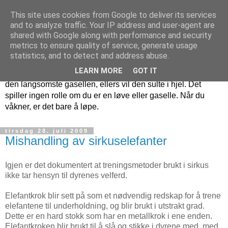
This site uses cookies from Google to deliver its services
etologi.no
and to analyze traffic. Your IP address and user-agent are
shared with Google along with performance and security
metrics to ensure quality of service, generate usage
Hver morgen våkner en gaselle. Den vet at den må løpe
statistics, and to detect and address abuse.
raskere enn den raskeste løven, ellers blir den drept. Hver
LEARN MORE
GOT IT
morgen våkner en løve. Den vet at den må løpe raskere enn
den langsomste gasellen, ellers vil den sulte i hjel. Det
spiller ingen rolle om du er en løve eller gaselle. Når du
våkner, er det bare å løpe.
tirsdag 28. juli 2009
Mishandling av sirkuselefanter
Igjen er det dokumentert at treningsmetoder brukt i sirkus
ikke tar hensyn til dyrenes velferd.
Elefantkrok blir sett på som et nødvendig redskap for å trene
elefantene til underholdning, og blir brukt i utstrakt grad.
Dette er en hard stokk som har en metallkrok i ene enden.
Elefantkroken blir brukt til å slå og stikke i dyrene med, med