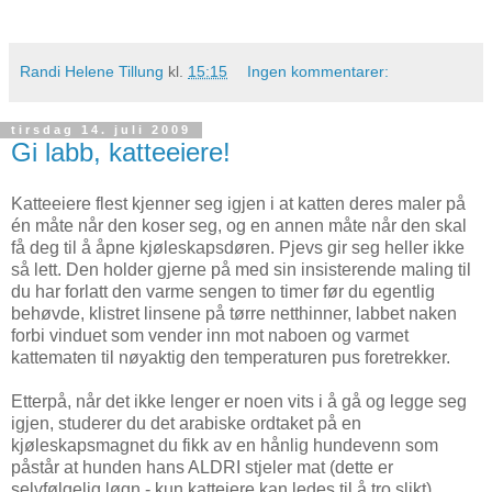
Randi Helene Tillung
kl.
15:15
Ingen kommentarer:
tirsdag 14. juli 2009
Gi labb, katteeiere!
Katteeiere flest kjenner seg igjen i at katten deres maler på
én måte når den koser seg, og en annen måte når den skal
få deg til å åpne kjøleskapsdøren. Pjevs gir seg heller ikke
så lett. Den holder gjerne på med sin insisterende maling til
du har forlatt den varme sengen to timer før du egentlig
behøvde, klistret linsene på tørre netthinner, labbet naken
forbi vinduet som vender inn mot naboen og varmet
kattematen til nøyaktig den temperaturen pus foretrekker.
Etterpå, når det ikke lenger er noen vits i å gå og legge seg
igjen, studerer du det arabiske ordtaket på en
kjøleskapsmagnet du fikk av en hånlig hundevenn som
påstår at hunden hans ALDRI stjeler mat (dette er
selvfølgelig løgn - kun katteiere kan ledes til å tro slikt).