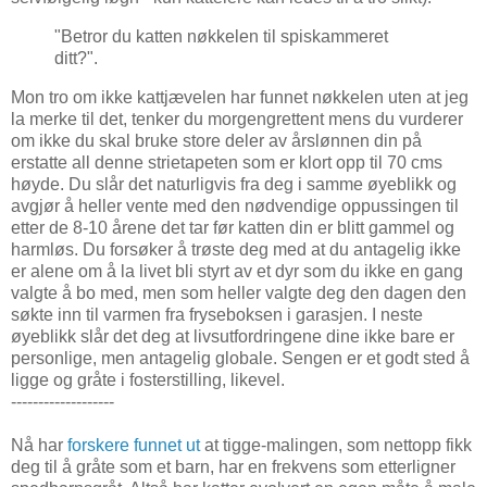
"Betror du katten nøkkelen til spiskammeret
ditt?".
Mon tro om ikke kattjævelen har funnet nøkkelen uten at jeg
la merke til det, tenker du morgengrettent mens du vurderer
om ikke du skal bruke store deler av årslønnen din på
erstatte all denne strietapeten som er klort opp til 70 cms
høyde. Du slår det naturligvis fra deg i samme øyeblikk og
avgjør å heller vente med den nødvendige oppussingen til
etter de 8-10 årene det tar før katten din er blitt gammel og
harmløs. Du forsøker å trøste deg med at du antagelig ikke
er alene om å la livet bli styrt av et dyr som du ikke en gang
valgte å bo med, men som heller valgte deg den dagen den
søkte inn til varmen fra fryseboksen i garasjen. I neste
øyeblikk slår det deg at livsutfordringene dine ikke bare er
personlige, men antagelig globale. Sengen er et godt sted å
ligge og gråte i fosterstilling, likevel.
-------------------
Nå har
forskere funnet ut
at tigge-malingen, som nettopp fikk
deg til å gråte som et barn, har en frekvens som etterligner