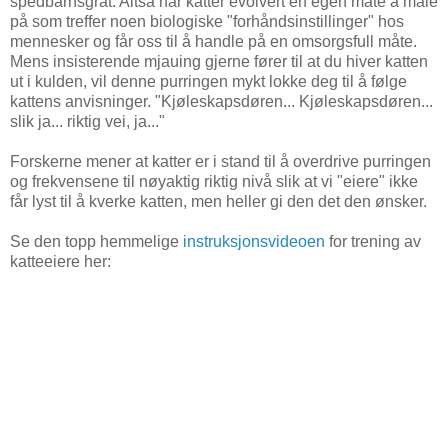
spedbarnsgråt. Altså har katter evolvert en egen måte å male
på som treffer noen biologiske "forhåndsinstillinger" hos
mennesker og får oss til å handle på en omsorgsfull måte.
Mens insisterende mjauing gjerne fører til at du hiver katten
ut i kulden, vil denne purringen mykt lokke deg til å følge
kattens anvisninger. "Kjøleskapsdøren... Kjøleskapsdøren...
slik ja... riktig vei, ja..."
Forskerne mener at katter er i stand til å overdrive purringen
og frekvensene til nøyaktig riktig nivå slik at vi "eiere" ikke
får lyst til å kverke katten, men heller gi den det den ønsker.
Se den topp hemmelige
instruksjonsvideoen
for trening av
katteeiere her: